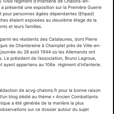
u 106e régiment d’infanterie de Châlons-en-
a présenté une exposition sur la Première Guerre
nt pour personnes âgées dépendantes (Ehpad)
iches étaient exposées au deuxième étage de la
nts et leurs familles.
armi les résidents des Catalaunes, dont Pierre
aquis de Chantereine à Champlat près de Ville-en-
e journée du 28 août 1944 où les Allemands ont
. Le président de l’association, Bruno Lagroue,
jet ayant appartenu au 106e régiment d’infanterie.
a rédaction de acvg-chalons.fr pour la bonne raison
s d’un blog dédié au thème « Ancien Combattants
que a été générée de la manière la plus
observations sur ce dossier autour du sujet