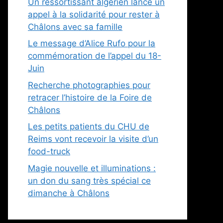
Un ressortissant algérien lance un
appel à la solidarité pour rester à
Châlons avec sa famille
Le message d’Alice Rufo pour la
commémoration de l’appel du 18-
Juin
Recherche photographies pour
retracer l’histoire de la Foire de
Châlons
Les petits patients du CHU de
Reims vont recevoir la visite d’un
food-truck
Magie nouvelle et illuminations :
un don du sang très spécial ce
dimanche à Châlons