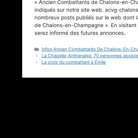
« Ancien Combattants de Chalons-en-Cha
indiqués sur notre site web. acvg-chalon
nombreux posts publiés sur le web dont l
de Chalons-en-Champagne ». En visitant 
serez informé des futures annonces.
Catégories
Infos Ancien Combattants De Chalons-En-C
La Chapelle-Anthenaise. 70 personnes assist
La croix du combattant à Émile