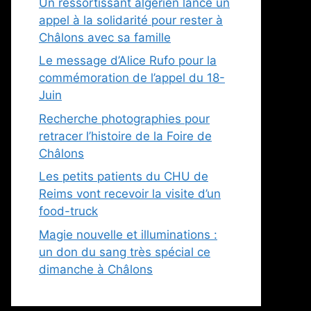
Un ressortissant algérien lance un
appel à la solidarité pour rester à
Châlons avec sa famille
Le message d’Alice Rufo pour la
commémoration de l’appel du 18-
Juin
Recherche photographies pour
retracer l’histoire de la Foire de
Châlons
Les petits patients du CHU de
Reims vont recevoir la visite d’un
food-truck
Magie nouvelle et illuminations :
un don du sang très spécial ce
dimanche à Châlons