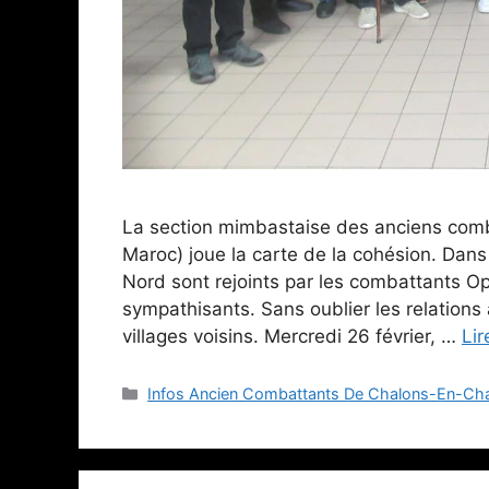
La section mimbastaise des anciens comb
Maroc) joue la carte de la cohésion. Dans
Nord sont rejoints par les combattants Op
sympathisants. Sans oublier les relations
villages voisins. Mercredi 26 février, …
Lir
Catégories
Infos Ancien Combattants De Chalons-En-C