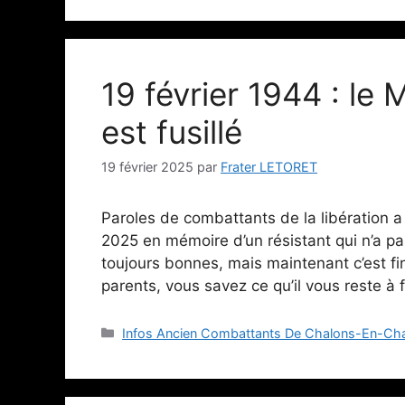
19 février 1944 : le
est fusillé
19 février 2025
par
Frater LETORET
Paroles de combattants de la libération a
2025 en mémoire d’un résistant qui n’a pas 
toujours bonnes, mais maintenant c’est fi
parents, vous savez ce qu’il vous reste à 
Catégories
Infos Ancien Combattants De Chalons-En-C