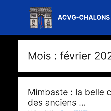
Aller
au
contenu
ACVG-CHALONS
Mois :
février 20
Mimbaste : la belle 
des anciens …