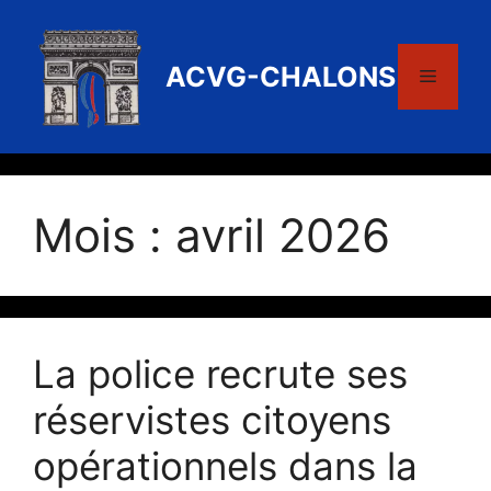
Aller
au
contenu
ACVG-CHALONS
Menu
Mois :
avril 2026
La police recrute ses
réservistes citoyens
opérationnels dans la