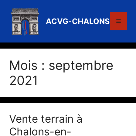
Aller
au
contenu
ACVG-CHALONS
Menu
Mois :
septembre
2021
Vente terrain à
Chalons-en-