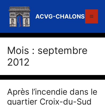
Aller
au
contenu
ACVG-CHALONS
Menu
Mois :
septembre
2012
Après l’incendie dans le
quartier Croix-du-Sud