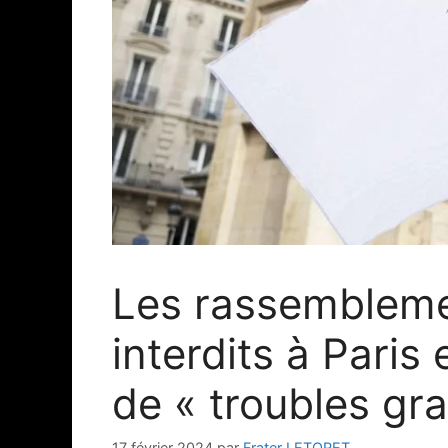
Les rassemblement
interdits à Paris
de « troubles gra
17 février 2024
par
Frater LETORET