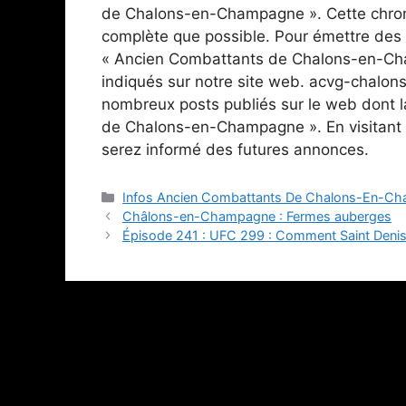
de Chalons-en-Champagne ». Cette chroni
complète que possible. Pour émettre des 
« Ancien Combattants de Chalons-en-Cha
indiqués sur notre site web. acvg-chalon
nombreux posts publiés sur le web dont l
de Chalons-en-Champagne ». En visitant 
serez informé des futures annonces.
Catégories
Infos Ancien Combattants De Chalons-En-C
Châlons-en-Champagne : Fermes auberges
Épisode 241 : UFC 299 : Comment Saint Denis do