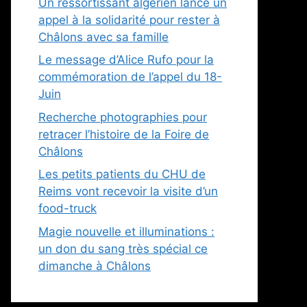
Un ressortissant algérien lance un
appel à la solidarité pour rester à
Châlons avec sa famille
Le message d’Alice Rufo pour la
commémoration de l’appel du 18-
Juin
Recherche photographies pour
retracer l’histoire de la Foire de
Châlons
Les petits patients du CHU de
Reims vont recevoir la visite d’un
food-truck
Magie nouvelle et illuminations :
un don du sang très spécial ce
dimanche à Châlons