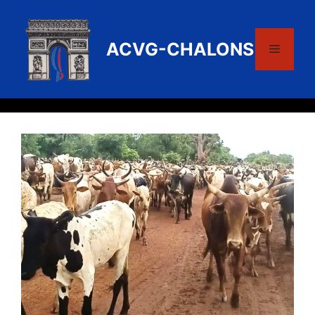
Aller
au
contenu
ACVG-CHALONS
Menu