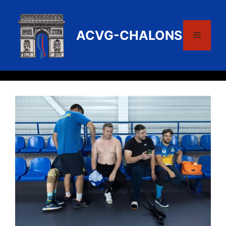
Aller
au
contenu
ACVG-CHALONS
Menu