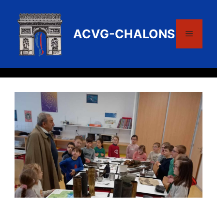
Aller
au
contenu
ACVG-CHALONS
Menu