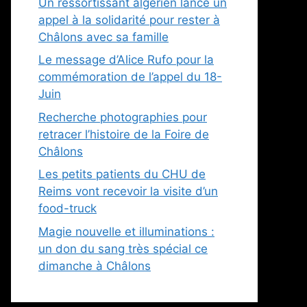
Un ressortissant algérien lance un
appel à la solidarité pour rester à
Châlons avec sa famille
Le message d’Alice Rufo pour la
commémoration de l’appel du 18-
Juin
Recherche photographies pour
retracer l’histoire de la Foire de
Châlons
Les petits patients du CHU de
Reims vont recevoir la visite d’un
food-truck
Magie nouvelle et illuminations :
un don du sang très spécial ce
dimanche à Châlons