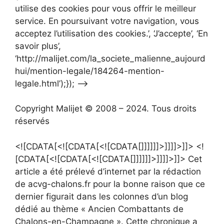
utilise des cookies pour vous offrir le meilleur
service. En poursuivant votre navigation, vous
acceptez l’utilisation des cookies.’, ‘J’accepte’, ‘En
savoir plus’,
‘http://malijet.com/la_societe_malienne_aujourd
hui/mention-legale/184264-mention-
legale.html’);}); –>
Copyright Malijet © 2008 – 2024. Tous droits
réservés
<![CDATA[<![CDATA[<![CDATA[]]]]]]>]]]]>]]> <!
[CDATA[<![CDATA[<![CDATA[]]]]]]>]]]]>]]> Cet
article a été prélevé d’internet par la rédaction
de acvg-chalons.fr pour la bonne raison que ce
dernier figurait dans les colonnes d’un blog
dédié au thème « Ancien Combattants de
Chalons-en-Champagne ». Cette chronique a