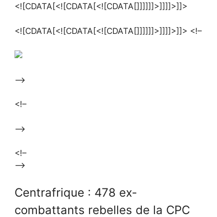
<![CDATA[<![CDATA[<![CDATA[]]]]]]>]]]]>]]>
<![CDATA[<![CDATA[<![CDATA[]]]]]]>]]]]>]]> <!–
–>
<!–
–>
<!–
–>
Centrafrique : 478 ex-
combattants rebelles de la CPC