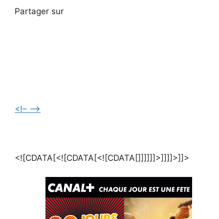
Partager sur
<!–
–>
<![CDATA[<![CDATA[<![CDATA[]]]]]]>]]]]>]]>