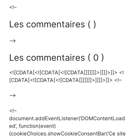
<!–
Les commentaires ( )
–>
Les commentaires ( 0 )
<![CDATA[<![CDATA[<![CDATA[]]]]]]>]]]]>]]> <!
[CDATA[<![CDATA[<![CDATA[]]]]]]>]]]]>]]> <!–
–>
<!–
document.addEventListener(‘DOMContentLoad
ed’, function(event)
{cookieChoices.showCookieConsentBar(‘Ce site