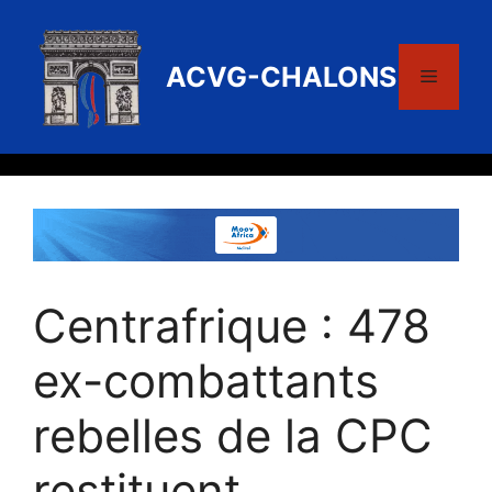
Aller
au
contenu
ACVG-CHALONS
Menu
Centrafrique : 478
ex-combattants
rebelles de la CPC
restituent