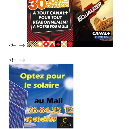
<!–
–>
<!–
–>