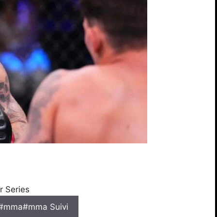
r Series
 #mma
#mma Suivi