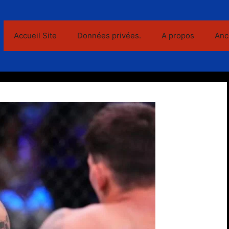
Accueil Site
Données privées.
A propos
Anc