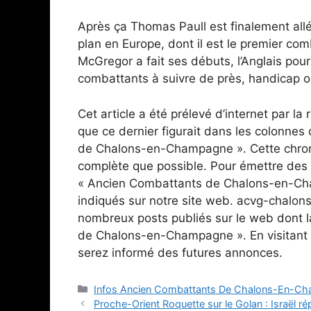
Après ça Thomas Paull est finalement all
plan en Europe, dont il est le premier com
McGregor a fait ses débuts, l’Anglais pour
combattants à suivre de près, handicap o
Cet article a été prélevé d’internet par l
que ce dernier figurait dans les colonne
de Chalons-en-Champagne ». Cette chroni
complète que possible. Pour émettre des 
« Ancien Combattants de Chalons-en-Cha
indiqués sur notre site web. acvg-chalon
nombreux posts publiés sur le web dont l
de Chalons-en-Champagne ». En visitant 
serez informé des futures annonces.
Catégories
Infos Ancien Combattants De Chalons-En-C
Proche-Orient Roquette sur le Golan : Israël ré