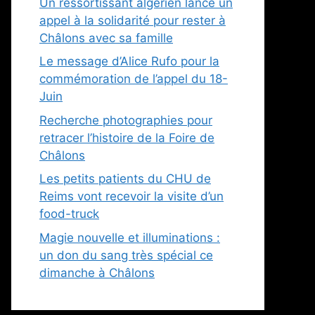
Un ressortissant algérien lance un
appel à la solidarité pour rester à
Châlons avec sa famille
Le message d’Alice Rufo pour la
commémoration de l’appel du 18-
Juin
Recherche photographies pour
retracer l’histoire de la Foire de
Châlons
Les petits patients du CHU de
Reims vont recevoir la visite d’un
food-truck
Magie nouvelle et illuminations :
un don du sang très spécial ce
dimanche à Châlons