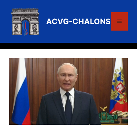
Aller
au
contenu
ACVG-CHALONS
Menu