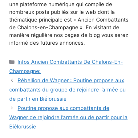
une plateforme numérique qui compile de
nombreux posts publiés sur le web dont la
thématique principale est « Ancien Combattants
de Chalons-en-Champagne ». En visitant de
manière régulière nos pages de blog vous serez
informé des futures annonces.
Catégories
Infos Ancien Combattants De Chalons-En-
Champagne:
Rébellion de Wagner : Poutine propose aux
combattants du groupe de rejoindre l’armée ou
de partir en Biélorussie
Poutine propose aux combattants de
Wagner de rejoindre l’armée ou de partir pour la
Biélorussie