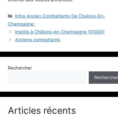
Catégories
Infos Ancien Combattants De Chalons-En-
Champagne:
Impôts à Châlons-en-Champagne (51000)
Anciens combattants
Rechercher
Recherche
Articles récents