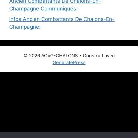
Ancien Combattants De Chalons-En-
Champagne Communiqués:
Infos Ancien Combattants De Chalons-En-
Champagne:
© 2026 ACVG-CHALONS
• Construit avec
GeneratePress