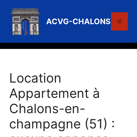
Aller
au
contenu
ACVG-CHALONS
Menu
Location
Appartement à
Chalons-en-
champagne (51) :