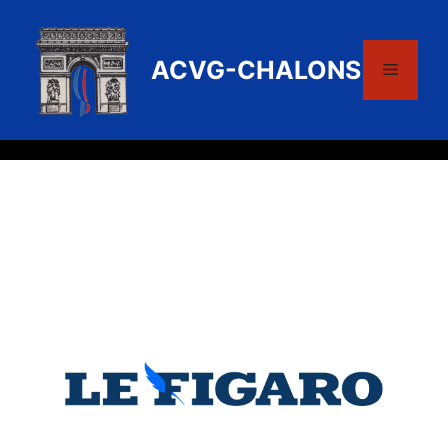
Aller
au
contenu
ACVG-CHALONS
Menu