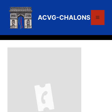
Aller
au
contenu
ACVG-CHALONS
Menu