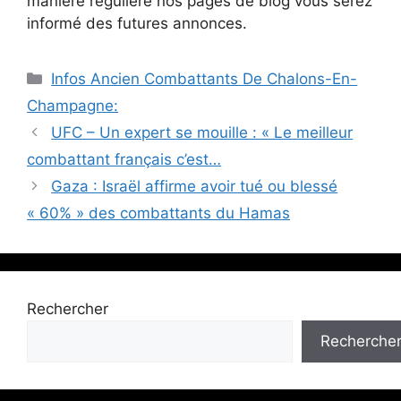
manière régulière nos pages de blog vous serez
informé des futures annonces.
Catégories
Infos Ancien Combattants De Chalons-En-
Champagne:
UFC – Un expert se mouille : « Le meilleur
combattant français c’est…
Gaza : Israël affirme avoir tué ou blessé
« 60% » des combattants du Hamas
Rechercher
Recherche