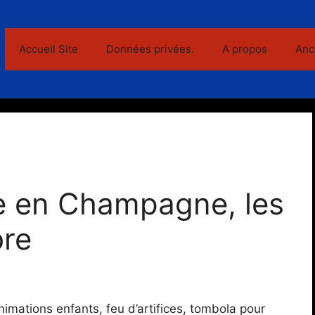
Accueil Site
Données privées.
A propos
Anc
e en Champagne, les
bre
nimations enfants, feu d’artifices, tombola pour