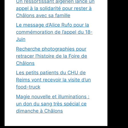
Un ressortissant algérien lance un
appel à la solidarité pour rester à
Châlons avec sa famille
Le message d’Alice Rufo pour la
commémoration de l’appel du 18-
Juin
Recherche photographies pour
retracer l’histoire de la Foire de
Châlons
Les petits patients du CHU de
Reims vont recevoir la visite d’un
food-truck
Magie nouvelle et illuminations :
un don du sang très spécial ce
dimanche à Châlons