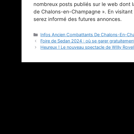
nombreux posts publiés sur le web dont l
de Chalons-en-Champagne ». En visitant 
serez informé des futures annonces.
Catégories
Infos Ancien Combattants De Chalons-En-C
Foire de Sedan 2024 : où se garer gratuitemen
Heureux ! Le nouveau spectacle de WIlly Rovell