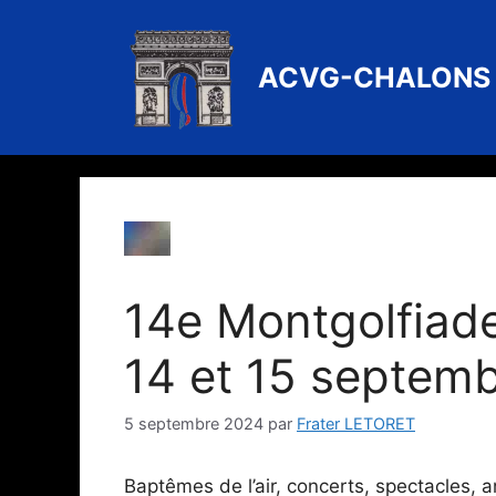
Aller
au
contenu
ACVG-CHALONS
14e Montgolfiad
14 et 15 septem
5 septembre 2024
par
Frater LETORET
Baptêmes de l’air, concerts, spectacles, a