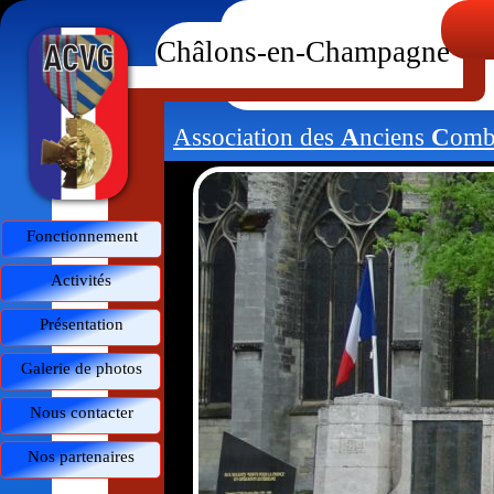
Châlons-en-Champagne
Association des
A
nciens
C
omba
Fonctionnement
Activités
Présentation
Galerie de photos
Nous contacter
Nos partenaires